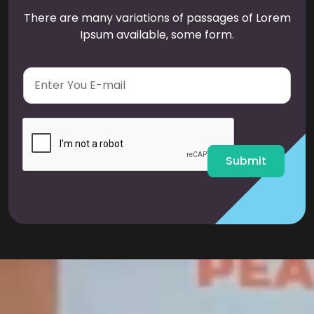
There are many variations of passages of Lorem
Ipsum available, some form.
E
m
a
i
l
*
Submit