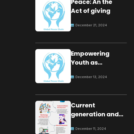
Peace: An the
Act of giving
December 21, 2024
Empowering
Youth as
Changemakers
December 13, 2024
for Global Peace
Current
generation and
development.
December 11, 2024