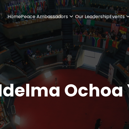
Home
Peace Ambassadors
Our Leadership
Events
 Idelma Ochoa