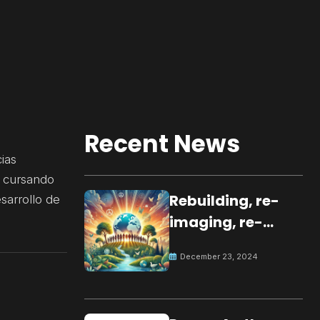
Recent News
ias
o cursando
Rebuilding, re-
sarrollo de
imaging, re-
molding a
December 23, 2024
peaceful culture
for the future