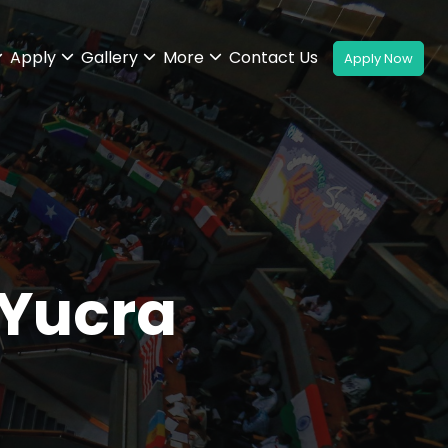
Apply
Gallery
More
Contact Us
 Yucra