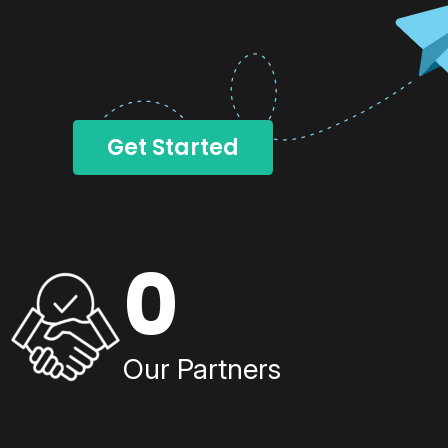
Get Started
0
Our Partners