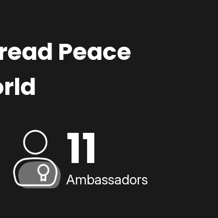
pread Peace
rld
11
Ambassadors